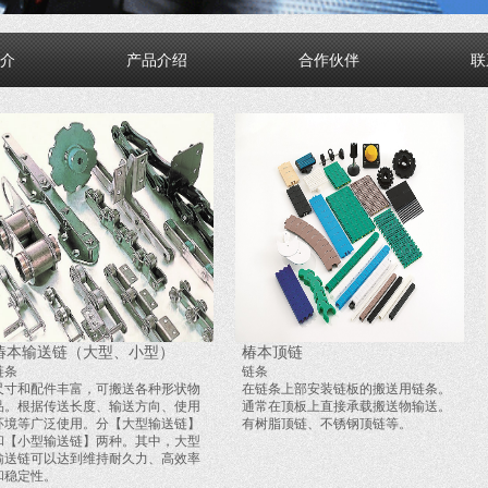
介
产品介绍
合作伙伴
联
椿本输送链（大型、小型）
椿本顶链
链条
链条
尺寸和配件丰富，可搬送各种形状物
在链条上部安装链板的搬送用链条。
品。根据传送长度、输送方向、使用
通常在顶板上直接承载搬送物输送。
环境等广泛使用。分【大型输送链】
有树脂顶链、不锈钢顶链等。
和【小型输送链】两种。其中，大型
输送链可以达到维持耐久力、高效率
和稳定性。