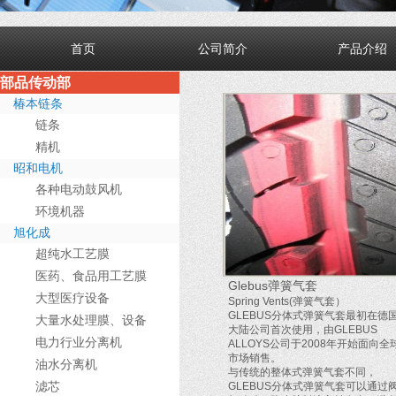
首页
公司简介
产品介绍
部品传动部
椿本链条
链条
精机
昭和电机
各种电动鼓风机
环境机器
旭化成
超纯水工艺膜
医药、食品用工艺膜
Glebus弹簧气套
大型医疗设备
Spring Vents(弹簧气套）
GLEBUS分体式弹簧气套最初在德
大量水处理膜、设备
大陆公司首次使用，由GLEBUS
电力行业分离机
ALLOYS公司于2008年开始面向全
市场销售。
油水分离机
与传统的整体式弹簧气套不同，
滤芯
GLEBUS分体式弹簧气套可以通过