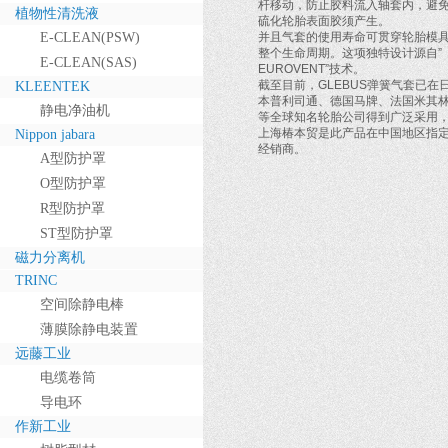
杆移动，防止胶料流入轴套内，避
植物性清洗液
硫化轮胎表面胶须产生。
E-CLEAN(PSW)
并且气套的使用寿命可贯穿轮胎模
整个生命周期。这项独特设计源自”
E-CLEAN(SAS)
EUROVENT”技术。
截至目前，GLEBUS弹簧气套已在
KLEENTEK
本普利司通、德国马牌、法国米其
静电净油机
等全球知名轮胎公司得到广泛采用
上海椿本贸是此产品在中国地区指
Nippon jabara
经销商。
A型防护罩
O型防护罩
R型防护罩
ST型防护罩
磁力分离机
TRINC
空间除静电棒
薄膜除静电装置
远藤工业
电缆卷筒
导电环
作新工业