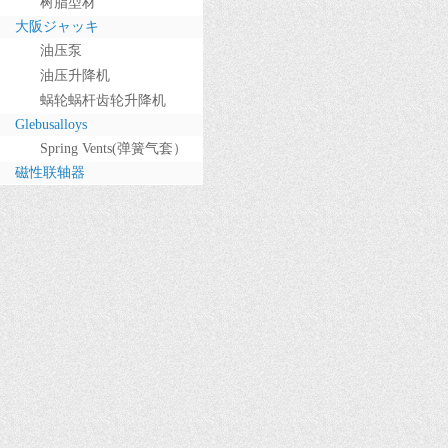
树脂型材
大阪ジャッキ
油压泵
油压升降机
蜗轮蜗杆齿轮升降机
Glebusalloys
Spring Vents(弹簧气套）
磁性联轴器