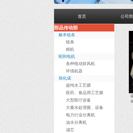
首页
公司简
部品传动部
椿本链条
链条
精机
昭和电机
各种电动鼓风机
环境机器
旭化成
超纯水工艺膜
医药、食品用工艺膜
大型医疗设备
大量水处理膜、设备
电力行业分离机
油水分离机
滤芯