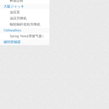
树脂型材
大阪ジャッキ
油压泵
油压升降机
蜗轮蜗杆齿轮升降机
Glebusalloys
Spring Vents(弹簧气套）
磁性联轴器