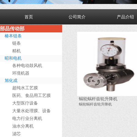
首页
公司简介
产品介绍
部品传动部
椿本链条
链条
精机
昭和电机
各种电动鼓风机
环境机器
旭化成
超纯水工艺膜
医药、食品用工艺膜
蜗轮蜗杆齿轮升降机
大型医疗设备
蜗轮蜗杆齿轮升降机
大量水处理膜、设备
电力行业分离机
油水分离机
滤芯